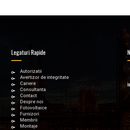
Legaturi Rapide
N
Autorizatii
April 23, 2026
Avertizor de integritate
Excelenta la orice nivel
Cariere
Consultanta
Contact
Despre noi
Fotovoltaice
Furnizori
Membrii
Montaje