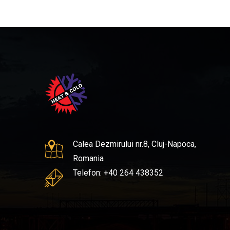
April 22, 2025
Calea Dezmirului nr.8, Cluj-Napoca,
tal performeaza la
Certificat ISO 9001 TUV
Romania
Telefon: +40 264 438352